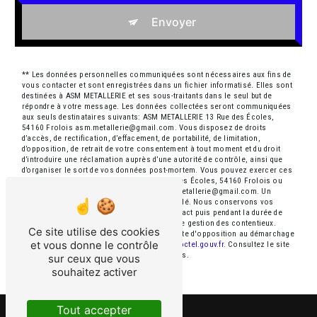
Envoyer
** Les données personnelles communiquées sont nécessaires aux fins de
vous contacter et sont enregistrées dans un fichier informatisé. Elles sont
destinées à ASM METALLERIE et ses sous-traitants dans le seul but de
répondre à votre message. Les données collectées seront communiquées
aux seuls destinataires suivants: ASM METALLERIE 13 Rue des Écoles,
54160 Frolois asm.metallerie@gmail.com. Vous disposez de droits
d’accès, de rectification, d’effacement, de portabilité, de limitation,
d’opposition, de retrait de votre consentement à tout moment et du droit
d’introduire une réclamation auprès d’une autorité de contrôle, ainsi que
d’organiser le sort de vos données post-mortem. Vous pouvez exercer ces
droits par voie postale à l'adresse 13 Rue des Écoles, 54160 Frolois ou
par courrier électronique à l'adresse asm.metallerie@gmail.com. Un
justificatif d'identité pourra vous être demandé. Nous conservons vos
données pendant la période de prise de contact puis pendant la durée de
prescription légale aux fins probatoires et de gestion des contentieux.
Ce site utilise des cookies
Vous avez le droit de vous inscrire sur la liste d'opposition au démarchage
et vous donne le contrôle
téléphonique, disponible à cette adresse:
Bloctel.gouv.fr
. Consultez le site
cnil.fr pour plus d’informations sur vos droits.
sur ceux que vous
souhaitez activer
Tout accepter