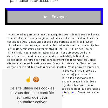
particulières ci-dessous **
Envoyer
** Les données personnelles communiquées sont nécessaires aux fins de
vous contacter et sont enregistrées dans un fichier informatisé. Elles sont
destinées à ASM METALLERIE et ses sous-traitants dans le seul but de
répondre à votre message. Les données collectées seront communiquées
aux seuls destinataires suivants: ASM METALLERIE 13 Rue des Écoles,
54160 Frolois asm.metallerie@gmail.com. Vous disposez de droits
d’accès, de rectification, d’effacement, de portabilité, de limitation,
d’opposition, de retrait de votre consentement à tout moment et du droit
d’introduire une réclamation auprès d’une autorité de contrôle, ainsi que
d’organiser le sort de vos données post-mortem. Vous pouvez exercer ces
droits par voie postale à l'adresse 13 Rue des Écoles, 54160 Frolois ou
par courrier électronique à l'adresse asm.metallerie@gmail.com. Un
justificatif d'identité pourra vous être demandé. Nous conservons vos
données pendant la période de prise de contact puis pendant la durée de
prescription légale aux fins probatoires et de gestion des contentieux.
Ce site utilise des cookies
Vous avez le droit de vous inscrire sur la liste d'opposition au démarchage
et vous donne le contrôle
téléphonique, disponible à cette adresse:
Bloctel.gouv.fr
. Consultez le site
cnil.fr pour plus d’informations sur vos droits.
sur ceux que vous
souhaitez activer